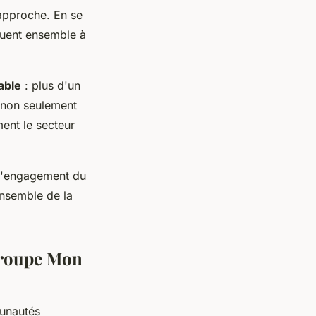
 approche. En se
ibuent ensemble à
able
: plus d'un
e non seulement
ent le secteur
 l'engagement du
ensemble de la
 Groupe Mon
unautés