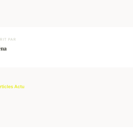
RIT PAR
éna
rticles Actu