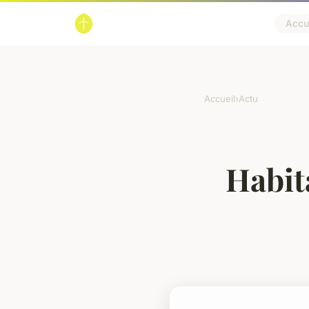
Accue
Accueil
›
Actu
Habit