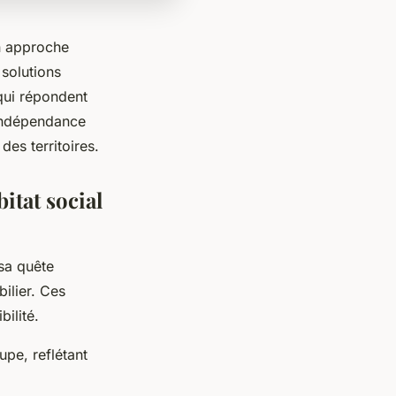
n approche
 solutions
qui répondent
'indépendance
es territoires.
itat social
sa quête
ilier. Ces
ilité.
pe, reflétant