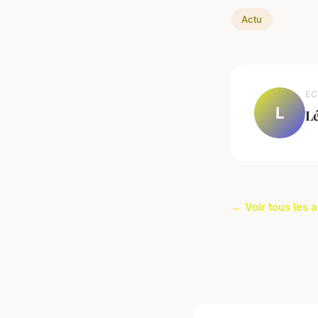
Actu
EC
L
L
← Voir tous les a