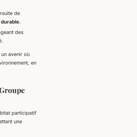
rsuite de
l durable
.
ageant des
é.
t un avenir où
nvironnement, en
 Groupe
tat participatif
ettant une