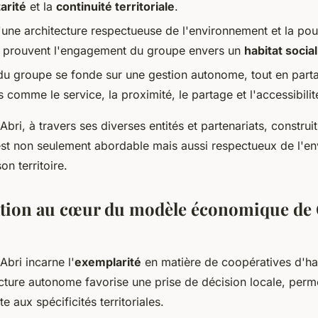
arité
et la
continuité territoriale
.
'une architecture respectueuse de l'environnement et la pou
ns prouvent l'engagement du groupe envers un
habitat socia
 du groupe se fonde sur une gestion autonome, tout en part
s comme le service, la proximité, le partage et l'accessibilit
ri, à travers ses diverses entités et partenariats, construi
l est non seulement abordable mais aussi respectueux de l'e
n territoire.
ation au cœur du modèle économique de
bri incarne l'
exemplarité
en matière de coopératives d'habi
ucture autonome favorise une prise de décision locale, perm
 aux spécificités territoriales.