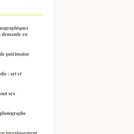
émographiques
 la demande en
 de patrimoine
ie : art et
ont ses
e photographe
 en investissement