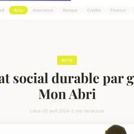
il
Actu
Assurance
Banque
Crédits
Finance
ACTU
at social durable par 
Mon Abri
Léna
•
26 avril 2024
•
2 min de lecture