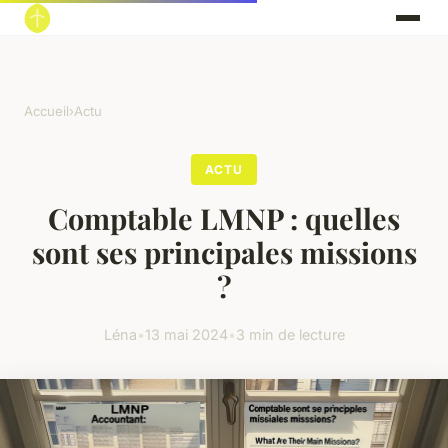
Accueil
›
Actu
ACTU
Comptable LMNP : quelles
sont ses principales missions
?
Léna
•
13 mai 2024
•
3 min de lecture