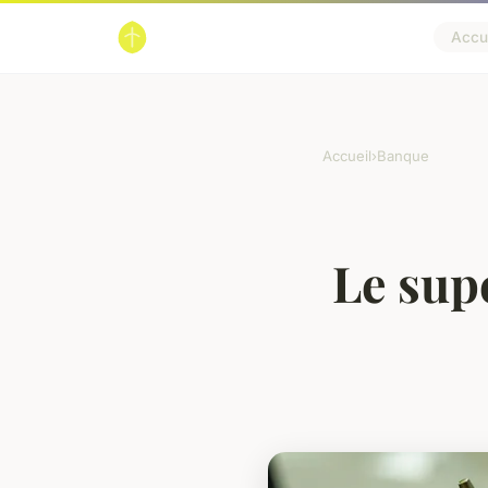
Accue
Accueil
›
Banque
Le supe