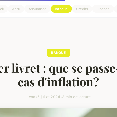
il
Actu
Assurance
Banque
Crédits
Finance
BANQUE
r livret : que se passe
cas d'inflation?
Léna
•
5 juillet 2024
•
3 min de lecture