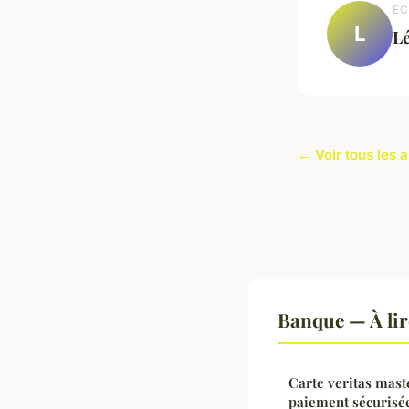
EC
L
L
← Voir tous les 
Banque — À lir
Carte veritas maste
paiement sécurisé