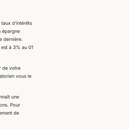
 taux d’intérêts
an épargne
e dernière.
e est à 3% au 01
r de votre
storien vous le
nnaît une
bons. Pour
cement de