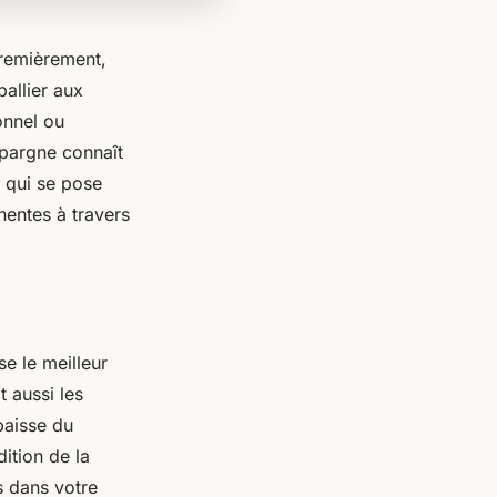
Premièrement,
allier aux
onnel ou
épargne connaît
n qui se pose
inentes à travers
n
e le meilleur
t aussi les
 baisse du
ition de la
s dans votre