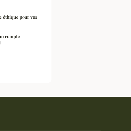
e éthique pour vos
 un compte
t