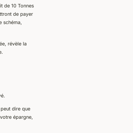
it de 10 Tonnes
ttront de payer
ce schéma,
e, révèle la
e.
evé.
 peut dire que
r votre épargne,