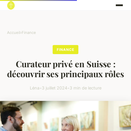
Accueil
›
Finance
FINANCE
Curateur privé en Suisse :
découvrir ses principaux rôles
Léna
•
3 juillet 2024
•
3 min de lecture