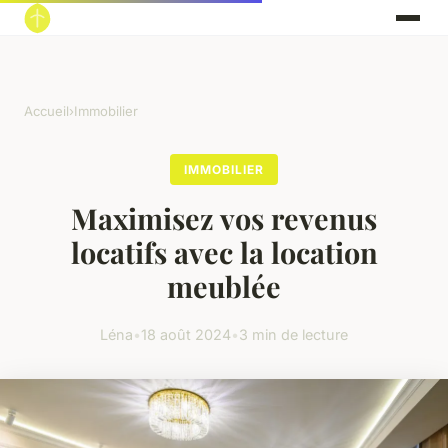
Accueil
›
Immobilier
IMMOBILIER
Maximisez vos revenus
locatifs avec la location
meublée
Léna
•
18 août 2024
•
3 min de lecture