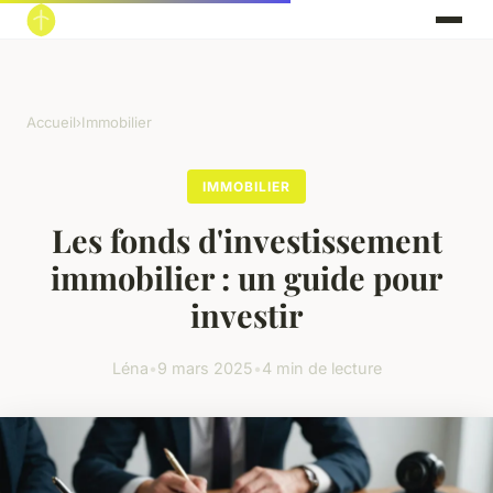
Accueil
›
Immobilier
IMMOBILIER
Les fonds d'investissement
immobilier : un guide pour
investir
Léna
•
9 mars 2025
•
4 min de lecture